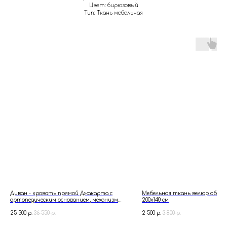
Цвет: бирюзовый
Тип: Ткань мебельная
Диван - кровать прямой Джакарта с
Мебельная ткань велюр обиво
ортопедическим основанием, механизм
200х140 см
клик кляк, 205 х 95 х 93 см, оранжевый
25 500
р.
36 550
р.
2 500
р.
3 800
р.