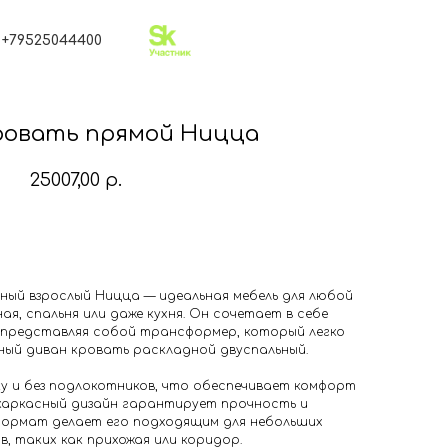
Резидент Сколково
+79525044400
Контакты
ровать прямой Ницца
25007,00
р.
Добавить в корзину
ный взрослый Ницца — идеальная мебель для любой
я, спальня или даже кухня. Он сочетает в себе
 представляя собой трансформер, который легко
ый диван кровать раскладной двуспальный.
ку и без подлокотников, что обеспечивает комфорт
 каркасный дизайн гарантирует прочность и
формат делает его подходящим для небольших
, таких как прихожая или коридор.