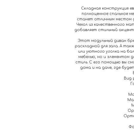
Складная конструкция ев
полноценное спальное ме
станет отличным местом дл
Чехол из качественного ма
добавляет стильный акцент 
Этот модульный диван бре
раскладной для зала. А та
или уютного уголка на ба
мебелью, но и элементом 
стиль. С его помощью вы с
дома и на даче, где буде
Вид 
Г
Ма
Ма
М
Ор
Орто
Фо