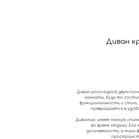
г. Челябинск
ул. Ферросплавная, 70 сооруж. 1
талог
Конструктор
Отзывы
Диван к
Диван раскладной двухспаль
комнаты, будь то гостина
функциональность и стиль,
превращается в удобн
Диванчик имеет мягкую спин
во время отдыха. Его
долговечность, а мини-
пространств