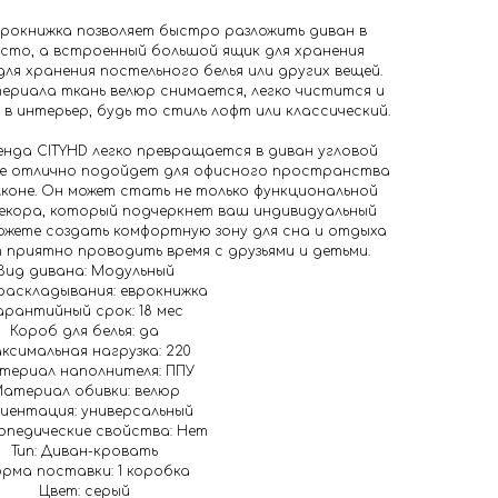
рокнижка позволяет быстро разложить диван в
сто, а встроенный большой ящик для хранения
я хранения постельного белья или других вещей.
териала ткань велюр снимается, легко чистится и
в интерьер, будь то стиль лофт или классический.
нда CITYHD легко превращается в диван угловой
кже отлично подойдет для офисного пространства
лконе. Он может стать не только функциональной
декора, который подчеркнет ваш индивидуальный
можете создать комфортную зону для сна и отдыха
т приятно проводить время с друзьями и детьми.
Вид дивана: Модульный
раскладывания: еврокнижка
арантийный срок: 18 мес
Короб для белья: да
ксимальная нагрузка: 220
териал наполнителя: ППУ
атериал обивки: велюр
иентация: универсальный
педические свойства: Нет
Тип: Диван-кровать
рма поставки: 1 коробка
Цвет: серый