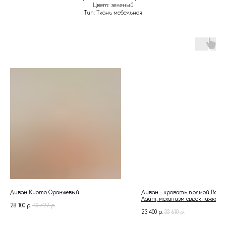
Цвет: зеленый
Тип: Ткань мебельная
Диван Киото Оранжевый
Диван - кровать прямой Ванк
Лайт, механизм еврокнижка, 212
28 100
р.
40 727
р.
77 см, Коричневый
23 400
р.
33 610
р.