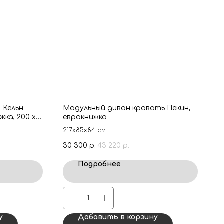
 Кёльн
Модульный диван кровать Пекин,
ка, 200 х
еврокнижка
217х85х84 см
30 300
43 220
р.
р.
Подробнее
у
Добавить в корзину