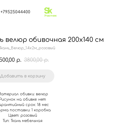
Резидент Сколково
+79525044400
Контакты
 велюр обивочная 200х140 см
Ткань_Велюр_1.4х2м_розовый
500,00
р.
3800,00
р.
Добавить в корзину
атериал обивки: велюр
Рисунок на обивке: нет
арантийный срок: 18 мес
рма поставки: 1 коробка
Цвет: розовый
Тип: Ткань мебельная