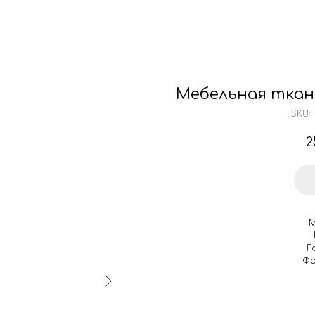
г. Челябинск
ул. Ферросплавная, 70 сооруж. 1
талог
Конструктор
Отзывы
Мебельная ткань
SKU:
2
М
Г
Фо