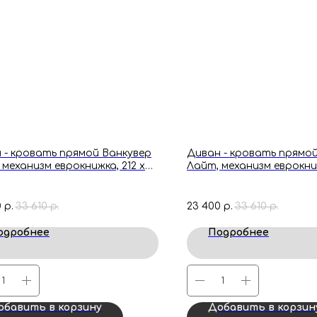
 - кровать прямой Ванкувер
Диван - кровать прямой
 механизм еврокнижка, 212 х
Лайт, механизм еврокниж
7 см, Зеленый
77 х 77 см, Розовый
0
33 610
23 400
33 610
р.
р.
р.
р.
одробнее
Подробнее
обавить в корзину
Добавить в корзин