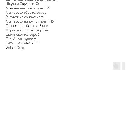
Ширина Сиденья: 190
Максимальная нагрузка: 220
Материал обивки: велюр
Рисунок на обивке: нет
Материал наполнителя: ППУ
Гарантийный срок: 18 мес
Форма поставки: 1 коробка
Цвет: светло-серый
Тип: Диван-кровать
LxWxH: 190x124x41 mm
Weight: 152 g