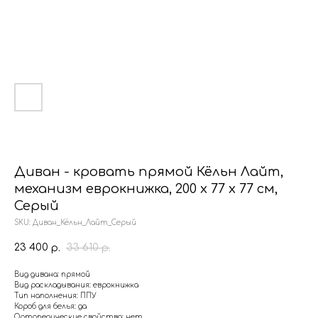
Диван - кровать прямой Кёльн Лайт,
механизм еврокнижка, 200 х 77 х 77 см,
Серый
SKU:
Диван_Кёльн_Лайт_Серый
23 400
33 610
р.
р.
Вид дивана: прямой
Вид раскладывания: еврокнижка
Тип наполнения: ППУ
Короб для белья: да
Ортопедические свойства: нет