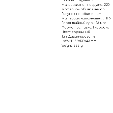
Ширина Сиденья: 95
Максимальная нагрузка: 220
Материал обивки: велюр
Рисунок на обивке: нет
Материал наполнителя: ППУ
Гарантийный срок: 18 мес
Форма поставки: 1 коробка
Цвет: горчичный
Тип: Диван-кровать
LxWxH: 186x130x43 mm
Weight: 222 g