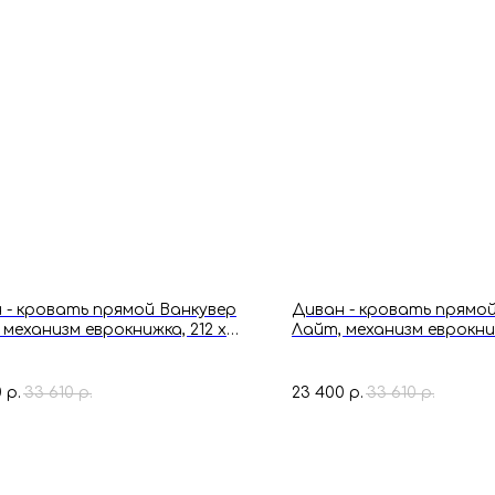
 - кровать прямой Ванкувер
Диван - кровать прямой
 механизм еврокнижка, 212 х
Лайт, механизм еврокниж
77 см, Фиолетовый
77 х 77 см, Фиолетовый
0
33 610
23 400
33 610
р.
р.
р.
р.