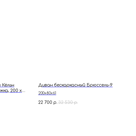
 Кёльн
Диван бескаркасный Брюссель-9
ка, 200 х
200х80х61
22 700
32 530
р.
р.