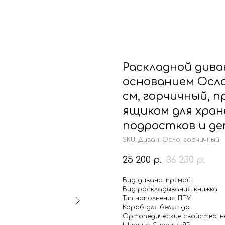
г. Челябинск
ул. Ферросплавная, 70 сооруж. 1
талог
Конструктор
Отзывы
Раскладной дива
основанием Осло,
см, горчичный, п
ящиком для хране
подростков и д
SKU:
Диван_Осло_горчичный
25 200
р.
36 230
р.
Вид дивана: прямой
Вид раскладывания: книжка
Тип наполнения: ППУ
Короб для белья: да
Ортопедические свойства: 