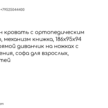
Резидент Сколково
+79525044400
Контакты
н кровать с ортопедическим
 механизм книжка, 186х95х94
рямой диванчик на ножках с
ния, софа для взрослых,
етей
нет