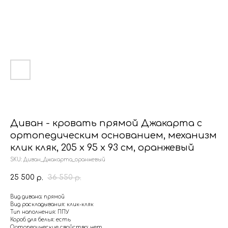
Диван - кровать прямой Джакарта с
ортопедическим основанием, механизм
клик кляк, 205 х 95 х 93 см, оранжевый
SKU:
Диван_Джакарта_оранжевый
25 500
36 550
р.
р.
Вид дивана: прямой
Вид раскладывания: клик-кляк
Тип наполнения: ППУ
Короб для белья: есть
Ортопедические свойства: нет