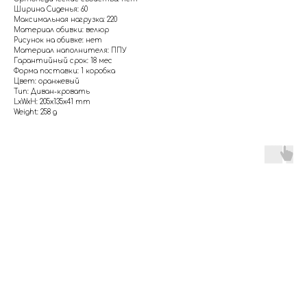
Ширина Сиденья: 60
Максимальная нагрузка: 220
Материал обивки: велюр
Рисунок на обивке: нет
Материал наполнителя: ППУ
Гарантийный срок: 18 мес
Форма поставки: 1 коробка
Цвет: оранжевый
Тип: Диван-кровать
LxWxH: 205x135x41 mm
Weight: 258 g