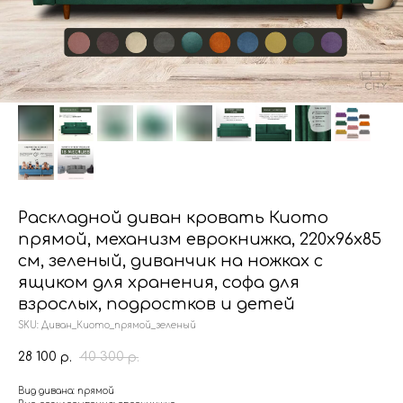
Раскладной диван кровать Киото
прямой, механизм еврокнижка, 220х96х85
см, зеленый, диванчик на ножках с
ящиком для хранения, софа для
взрослых, подростков и детей
SKU:
Диван_Киото_прямой_зеленый
28 100
40 300
р.
р.
Вид дивана: прямой