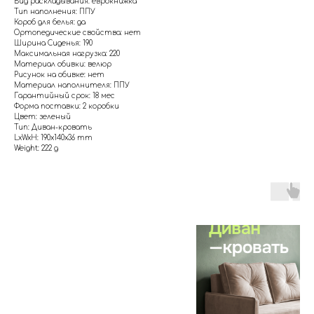
Вид раскладывания: еврокнижка
Тип наполнения: ППУ
Короб для белья: да
Ортопедические свойства: нет
Ширина Сиденья: 190
Максимальная нагрузка: 220
Материал обивки: велюр
Рисунок на обивке: нет
Материал наполнителя: ППУ
Гарантийный срок: 18 мес
Форма поставки: 2 коробки
Цвет: зеленый
Тип: Диван-кровать
LxWxH: 190x140x36 mm
Weight: 222 g