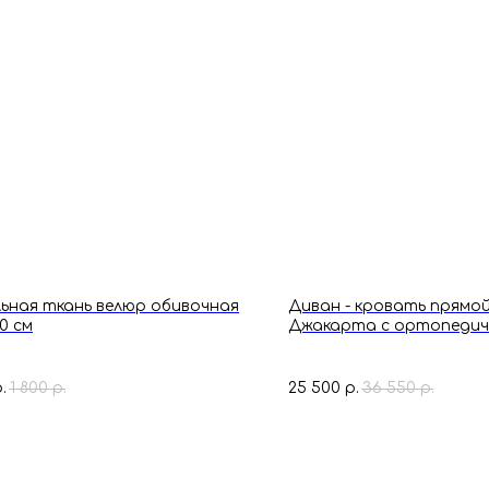
ьная ткань велюр обивочная
Диван - кровать прямо
0 см
Джакарта с ортопедич
основанием, механизм кл
х 95 х 93 см, оранжевый
1 800
25 500
36 550
.
р.
р.
р.