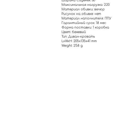
Ширина Сиденья: 60
Максимальная нагрузка: 220
Материал обивки: велюр
Рисунок на обивке: нет
Материал наполнителя: ППУ
Гарантийный срок: 18 мес
Форма поставки: 1 коробка
Цвет: бежевый
Тип: Диван-кровать
LxWxH: 205x135x41 mm
Weight: 258 g