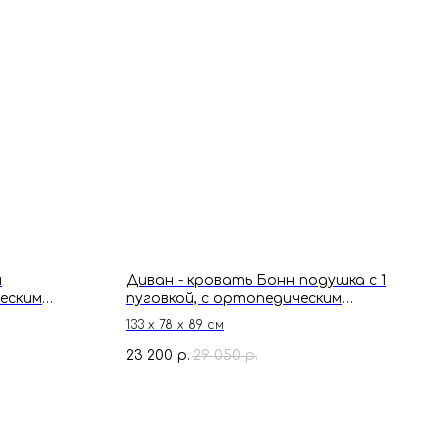
й
Диван - кровать Бонн подушка с 1
еским
пуговкой, с ортопедическим
ик кляк, 205
основанием, механизм выкатной
133 х 78 х 89 см
23 200
29 050
р.
р.