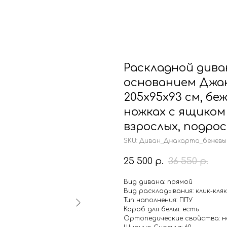
г. Челябинск
ул. Ферросплавная, 70 сооруж. 1
талог
Конструктор
Отзывы
Раскладной дива
основанием Джак
205х95х93 см, бе
ножках с ящиком 
взрослых, подро
SKU:
Диван_Джакарта_бежевы
25 500
р.
36 550
р.
Вид дивана: прямой
Вид раскладывания: клик-кляк
Тип наполнения: ППУ
Короб для белья: есть
Ортопедические свойства: 