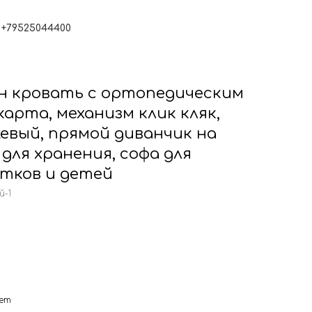
Резидент Сколково
+79525044400
Контакты
н кровать с ортопедическим
арта, механизм клик кляк,
жевый, прямой диванчик на
для хранения, софа для
стков и детей
й-1
нет