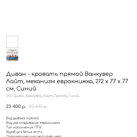
Диван - кровать прямой Ванкувер
Лайт, механизм еврокнижка, 212 х 77 х 77
см, Синий
SKU:
Диван_Ванкувер_Лайт_Прямой_Синий
23 400
33 610
р.
р.
Вид дивана: прямой
Вид раскладывания: еврокнижка
Тип наполнения: ППУ
Короб для белья: есть
Ортопедические свойства: нет