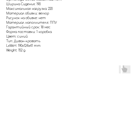
Ширина Сиденья: 190
Максимальная нагрузка: 220
Материал обивки: велюр
Рисунок на обивке: нет
Материал наполнителя: ППУ
Гарантийный срок: 18 мес
Форма поставки: 1 коробка
Цвет: синий
Тип: Диван-кровать
LxWxH: 190x124x41 mm
Weight: 152 g