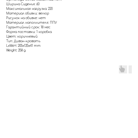
Ширина Сиденья: 60
Максимальная нагрузка: 220
Материал обивки: велюр
Рисунок на обивке: нет
Материал наполнителя: ППУ
Гарантийный срок: 18 мес
Форма поставки: 1 коробка
Цвет: коричневый
Тип: Диван-кровать
LxWxH: 205x135x41 mm
Weight: 258 g