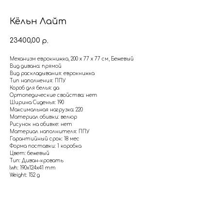
Кёльн Лайт
23400,00
р.
Механизм еврокнижка, 200 х 77 х 77 см, Бежевый
Вид дивана: прямой
Вид раскладывания: еврокнижка
Тип наполнения: ППУ
Короб для белья: да
Ортопедические свойства: нет
Ширина Сиденья: 190
Максимальная нагрузка: 220
Материал обивки: велюр
Рисунок на обивке: нет
Материал наполнителя: ППУ
Гарантийный срок: 18 мес
Форма поставки: 1 коробка
Цвет: бежевый
Тип: Диван-кровать
lwh: 190x124x41 mm
Weight: 152 g