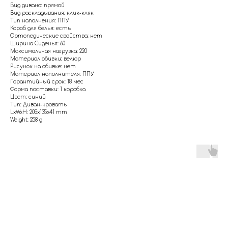
Вид дивана: прямой
Вид раскладывания: клик-кляк
Тип наполнения: ППУ
Короб для белья: есть
Ортопедические свойства: нет
Ширина Сиденья: 60
Максимальная нагрузка: 220
Материал обивки: велюр
Рисунок на обивке: нет
Материал наполнителя: ППУ
Гарантийный срок: 18 мес
Форма поставки: 1 коробка
Цвет: синий
Тип: Диван-кровать
LxWxH: 205x135x41 mm
Weight: 258 g